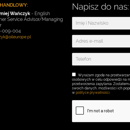
Napisz do nas:
 HANDLOWY:
omiej Wańczyk
- English
er Service Advisor/Managing
r
91-009-004
Wyrażam zgodę na przetwarzan
osobowych w celu odpowiedzi na mo
przetworzenia zapytania. Zostałe
swoich danych, możliwości ich popr
w
polityce prywatności
.