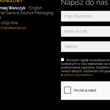
Napisz do nas:
 HANDLOWY:
omiej Wańczyk
- English
er Service Advisor/Managing
r
91-009-004
Wyrażam zgodę na przetwarzan
osobowych w celu odpowiedzi na mo
przetworzenia zapytania. Zostałe
swoich danych, możliwości ich popr
w
polityce prywatności
.