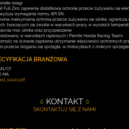
onałe osiągi
et Full Zinc zapewnia dodatkową ochronę przeciw zużywaniu się ele
wyższa wymagania normy API SN,
wnia maksymalną ochroną przeciw zużywaniu się silnika, ogranicz
ach, tworzących się zwykle w warunkach pracy w wysokich tempera
cnia moc silnika oraz przyspieszenie
testowany w warunkach rajdowych ( Penrite Honda Racing Team)
rność na ścinanie zapewnia utrzymanie właściwości ochronnych prz
ni przeciw ślizganiu się sprzęgła, w motocyklach z mokrym sprzęgł
ECYFIKACJA BRANŻOWA
 SN/CF
O MA
4st_5w40.pdf
KONTAKT
SKONTAKTUJ SIĘ Z NAMI