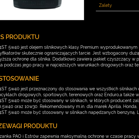
Zalety
IS PRODUKTU
ST 5w40 jest olejem silnikowych klasy Premium wyprodukowanym n
fikatorów skutecznie ograniczających tarcie. Jest wzbogacony dużą 
yższą ochronę dla silnika. Dodatkowo zawiera pakiet czyszczący w 
ika podczas jego pracy w najcięższych warunkach drogowych oraz t
STOSOWANIE
ST 5w40 jest przeznaczony do stosowania we wszystkich silnikach
cyklach drogowych, sportowych, terenowych oraz Enduro,a także w
ST 5w40 może być stosowany w silnikach, w których producent zale
,5w40 oraz 10w30. Rekomendowany m.in. dla marek Aprilia, Honda,
ST 5w40 może być stosowany w silnikach napędzanych benzyną, L
ZEWAGI PRODUKTU
zanka PAO i Estrów zapewnia maksymalną ochronę w czasie pracy 