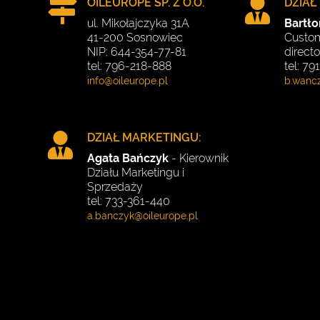
OILEUROPE SP. Z O.O.
DZIAŁ
ul. Mikołajczyka 31A
Bartł
41-200 Sosnowiec
Custom
NIP: 644-354-77-81
directo
tel: 796-218-888
tel: 7
DZIAŁ MARKETINGU:
Agata Bańczyk
- Kierownik
Działu Marketingu i
Sprzedaży
tel: 733-361-440