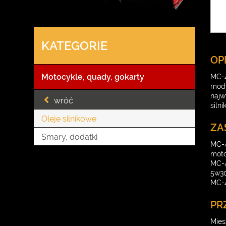
KATEGORIE
OP
Motocykle, quady, gokarty
MC-4
mody
najw
wróć
siln
Oleje silnikowe
ZA
Smary, dodatki
MC-4
moto
MC-4
5w30
MC-4
PR
Mies