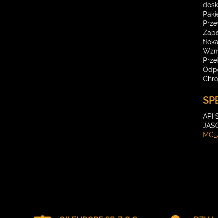
dosk
Paki
Prze
Zape
tłok
Wzma
Prze
Odpo
Chro
SP
API
JAS
MC_