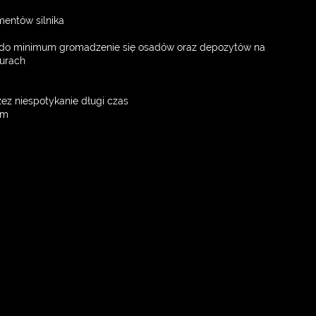
mentów silnika
a do minimum gromadzenie się osadów oraz depozytów na
turach
ez niespotykanie długi czas
em