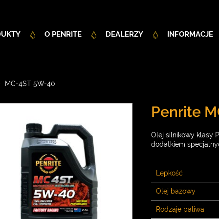
DUKTY
O PENRITE
DEALERZY
INFORMACJE
MC-4ST 5W-40
Penrite 
Olej silnikowy klas
dodatkiem specjalnyc
Lepkość
Olej bazowy
Rodzaje paliwa