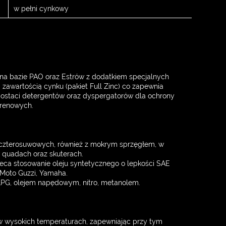
w pełni cynkowy
a bazie PAO oraz Estrów z dodatkiem specjalnych
zawartością cynku (pakiet Full Zinc) co zapewnia
postaci detergentów oraz dyspergatorów dla ochrony
erenowych.
 czterosuwowych, również z mokrym sprzęgłem, w
 quadach oraz skuterach.
ca stosowanie oleju syntetycznego o lepkości SAE
 Moto Guzzi, Yamaha.
PG, olejem napędowym, nitro, metanolem.
w wysokich temperaturach, zapewniając przy tym