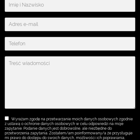
Wyrażam zgodę na przetwarzanie moich danych osobowych zgodnie
z ustawą o ochronie danych osobowych w celu odpowiedzi na moje
zapytanie. Podanie danych jest dobrowolne, ale niezbędne do
przetworzenia zapytania. Zostałem/am poinformowany/a że przysługuje
mi prawo do dostępu do swoich danych, możliwości ich poprawiania,