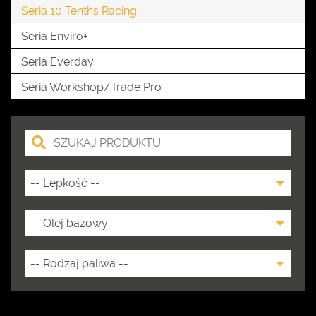
Seria 10 Tenths Racing
Seria Enviro+
Seria Everday
Seria Workshop/Trade Pro