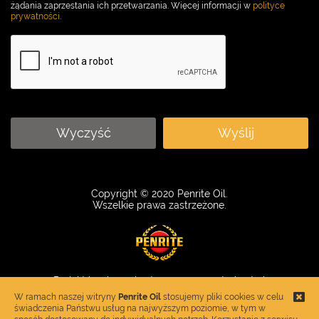
żądania zaprzestania ich przetwarzania. Więcej informacji w
polityce
prywatności
.
Wyczyść
Wyślij
Copyright © 2020 Penrite Oil.
Wszelkie prawa zastrzeżone.
Projekt i wykonanie strony
:
www.control.net.pl
W ramach naszej witryny
Penrite Oil
stosujemy pliki cookies w celu
świadczenia Państwu usług na najwyższym poziomie, w tym w
Penrite olej
do Audi, BMW, Forda, Hondy, Kawasaki, Mercedesa, Seata,