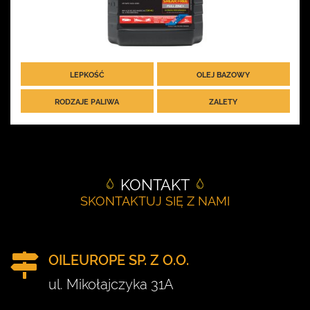
LEPKOŚĆ
OLEJ BAZOWY
RODZAJE PALIWA
ZALETY
KONTAKT
SKONTAKTUJ SIĘ Z NAMI
OILEUROPE SP. Z O.O.
ul. Mikołajczyka 31A