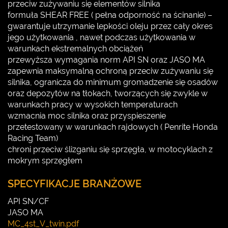
przeciw zużywaniu się elementów silnika
formuła SHEAR FREE ( pełna odporność na ścinanie) –
gwarantuje utrzymanie lepkości oleju przez cały okres
jego użytkowania , nawet podczas użytkowania w
warunkach ekstremalnych obciążeń
przewyższa wymagania norm API SN oraz JASO MA
zapewnia maksymalną ochroną przeciw zużywaniu się
silnika, ogranicza do minimum gromadzenie się osadów
oraz depozytów na tłokach, tworzących się zwykle w
warunkach pracy w wysokich temperaturach
wzmacnia moc silnika oraz przyspieszenie
przetestowany w warunkach rajdowych ( Penrite Honda
Racing Team)
chroni przeciw ślizganiu się sprzęgła, w motocyklach z
mokrym sprzęgłem
SPECYFIKACJE BRANŻOWE
API SN/CF
JASO MA
MC_4st_V_twin.pdf