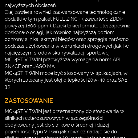
najwyższych obciążeń.
Olej zawiera również zaawansowane technologicznie
dodatki w tym pakiet FULL ZINC + ( zawartość ZDDP
powyżej 1800 ppm ). Dzięki takiej formule olej zapewnia
doskonałe osiągi, jak również najwyższą poziom
ochrony silnika, skrzyni biegów oraz sprzęgła zarówno
podczas użytkowania w warunkach drogowych jak i w
najcięższym środowisku rywalizacji sportowej.
MC-4ST V TWIN przewyższa wymagania norm API
SN/CF oraz JASO MA
MC-4ST T WIN może być stosowany w aplikacjach, w
których zalecany jest olej o lepkości 20w-40 oraz SAE
30
ZASTOSOWANIE
MC-4ST V TWIN jest przeznaczony do stosowania w
silnikach czterosuwowych w szczególności
dedykowany jest do silników o średniej i dużej
pojemności typu V Twin jak również nadaje się do