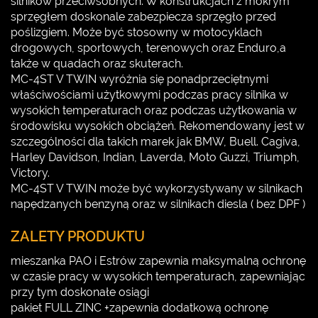
silników przeciwsobnych. W konstrukcjach z mokrym
sprzęgłem doskonale zabezpiecza sprzęgło przed
poślizgiem. Może być stosowny w motocyklach
drogowych, sportowych, terenowych oraz Enduro,a
także w quadach oraz skuterach.
MC-4ST V TWIN wyróżnia się ponadprzeciętnymi
właściwościami użytkowymi podczas pracy silnika w
wysokich temperaturach oraz podczas użytkowania w
środowisku wysokich obciążeń. Rekomendowany jest w
szczególności dla takich marek jak BMW, Buell. Cagiva,
Harley Davidson, Indian, Laverda, Moto Guzzi, Triumph,
Victory.
MC-4ST V TWIN może być wykorzystywany w silnikach
napędzanych benzyną oraz w silnikach diesla ( bez DPF )
ZALETY PRODUKTU
mieszanka PAO i Estrów zapewnia maksymalną ochronę
w czasie pracy w wysokich temperaturach, zapewniając
przy tym doskonałe osiągi
pakiet FULL ZINC +zapewnia dodatkową ochronę