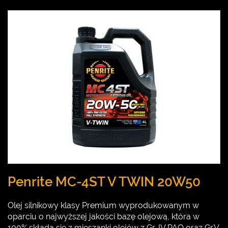
Penrite MC-4ST V TWIN 20W50
Olej silnikowy klasy Premium wyprodukowanym w
oparciu o najwyższej jakości bazę olejową, która w
100% składa się z mieszanki olejów z Gr. IV PAO oraz Gr.V