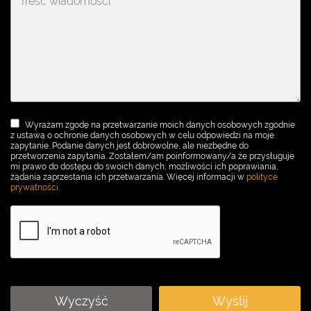
Wyrażam zgodę na przetwarzanie moich danych osobowych zgodnie
z ustawą o ochronie danych osobowych w celu odpowiedzi na moje
zapytanie. Podanie danych jest dobrowolne, ale niezbędne do
przetworzenia zapytania. Zostałem/am poinformowany/a że przysługuje
mi prawo do dostępu do swoich danych, możliwości ich poprawiania,
żądania zaprzestania ich przetwarzania. Więcej informacji w
polityce
prywatności
.
Wyczyść
Wyślij