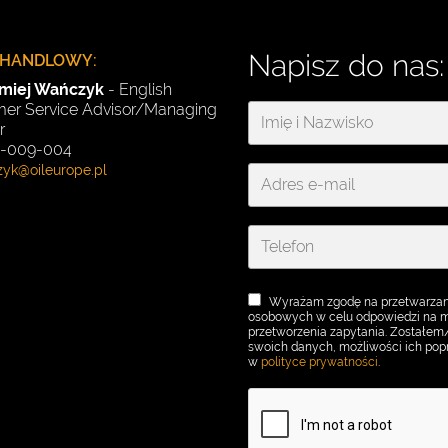
Napisz do nas:
 HANDLOWY:
omiej Wańczyk
- English
er Service Advisor/Managing
r
91-009-004
Wyrażam zgodę na przetwarzan
osobowych w celu odpowiedzi na mo
przetworzenia zapytania. Zostałe
swoich danych, możliwości ich popr
w
polityce prywatności
.