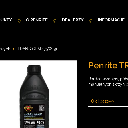
DUKTY
O PENRITE
DEALERZY
INFORMACJE
cowych
TRANS GEAR 75W-90
Penrite 
Bardzo wydajny, pół
manualnych skrzyń bi
Olej bazowy