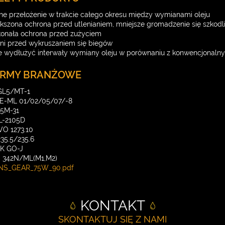
ne przełożenie w trakcie całego okresu między wymianami oleju
kszona ochrona przed utlenianiem, mniejsze gromadzenie się szkod
onała ochrona przed zużyciem
ni przed wykruszaniem się biegów
 wydłużyć interwały wymiany oleju w porównaniu z konwencjonalny
RMY BRANŻOWE
GL5/MT-1
E-ML 01/02/05/07/-8
5M-31
L-2105D
O 1273.10
35.5/235.6
K GO-J
 342N/ML(M1,M2)
NS_GEAR_75W_90.pdf
KONTAKT
SKONTAKTUJ SIĘ Z NAMI