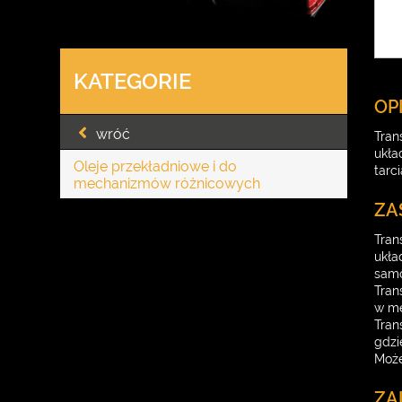
KATEGORIE
OP
wróć
Tran
ukła
Oleje przekładniowe i do
tarc
mechanizmów różnicowych
ZA
Tran
ukła
samo
Tran
w me
Tran
gdzi
Może
ZA