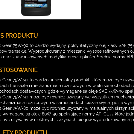
IS PRODUKTU
s Gear 75W-90 to bardzo wydajny, półsyntetyczny olej klasy SAE 
dów transaxle. Wyprodukowany z mieszanki wysoce rafinowanych o
ia oraz zaawansowanych modyfikatorów lepkości. Spełnia normy API 
STOSOWANIE
s Gear 75W-90 to bardzo uniwersalny produkt, który może być używa
dach transaxle i mechanizmach różnicowych w wielu samochodach 
chodach dostawczych, gdzie wymagane są oleje SAE 75W-90 spełni
s Gear 75W-90 może być również używany we wszystkich mechaniz
chanizmach różnicowych w samochodach ciężarowych, gdzie wymaga
s Gear 75W-80 może być również używany w manualnych skrzyniac
e wymagane są oleje 80W-90 spełniające normy API GL-5, które jedn
 być używany w niektórych skrzyniach biegów wyprodukowanych pr
LETY PRODUKTU