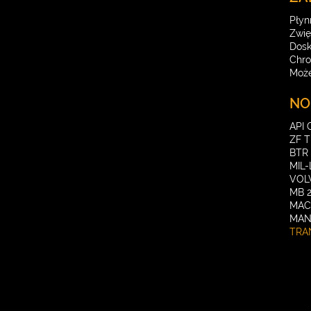
Płyn
Zwię
Dosk
Chro
Może
NO
API 
ZF T
BTR 
MIL-
VOLV
MB 2
MAC
MAN
TRA