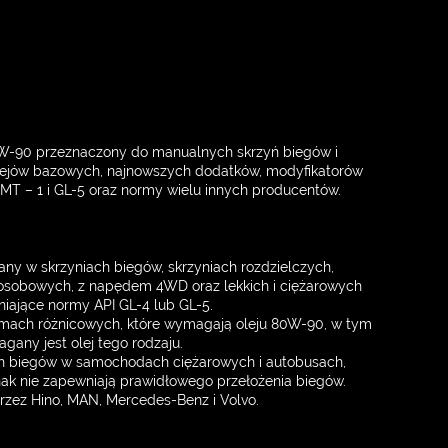
75W-90 przeznaczony do manualnych skrzyń biegów i
lejów bazowych, najnowszych dodatków, modyfikatorów
MT – 1 i GL-5 oraz normy wielu innych producentów.
ny w skrzyniach biegów, skrzyniach rozdzielczych,
osobowych, z napędem 4WD oraz lekkich i ciężarowych
ające normy API GL-4 lub GL-5.
mach różnicowych, które wymagają oleju 80W-90, w tym
ny jest olej tego rodzaju.
h biegów w samochodach ciężarowych i autobusach,
ak nie zapewniają prawidłowego przełożenia biegów.
zez Hino, MAN, Mercedes-Benz i Volvo.