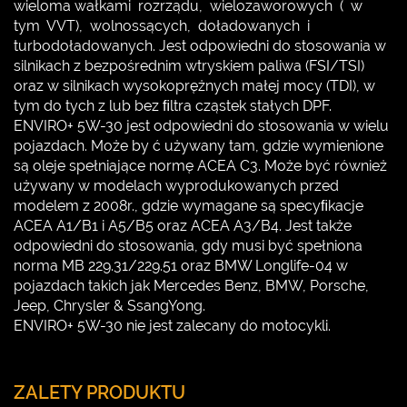
wieloma wałkami rozrządu, wielozaworowych ( w
tym VVT), wolnossących, doładowanych i
turbodoładowanych. Jest odpowiedni do stosowania w
silnikach z bezpośrednim wtryskiem paliwa (FSI/TSI)
oraz w silnikach wysokoprężnych małej mocy (TDI), w
tym do tych z lub bez ﬁltra cząstek stałych DPF.
ENVIRO+ 5W-30 jest odpowiedni do stosowania w wielu
pojazdach. Może by ć używany tam, gdzie wymienione
są oleje spełniające normę ACEA C3. Może być również
używany w modelach wyprodukowanych przed
modelem z 2008r., gdzie wymagane są specyﬁkacje
ACEA A1/B1 i A5/B5 oraz ACEA A3/B4. Jest także
odpowiedni do stosowania, gdy musi być spełniona
norma MB 229.31/229.51 oraz BMW Longlife-04 w
pojazdach takich jak Mercedes Benz, BMW, Porsche,
Jeep, Chrysler & SsangYong.
ENVIRO+ 5W-30 nie jest zalecany do motocykli.
ZALETY PRODUKTU