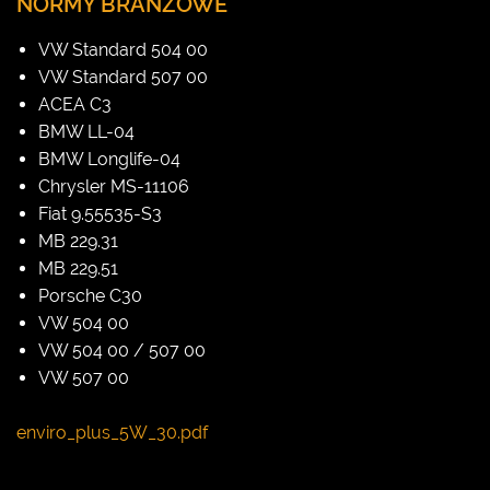
NORMY BRANŻOWE
VW Standard 504 00
VW Standard 507 00
ACEA C3
BMW LL-04
BMW Longlife-04
Chrysler MS-11106
Fiat 9.55535-S3
MB 229.31
MB 229.51
Porsche C30
VW 504 00
VW 504 00 / 507 00
VW 507 00
enviro_plus_5W_30.pdf