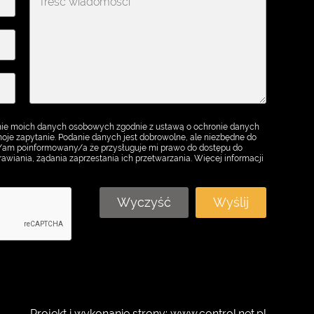
ie moich danych osobowych zgodnie z ustawą o ochronie danych
je zapytanie. Podanie danych jest dobrowolne, ale niezbędne do
m/am poinformowany/a że przysługuje mi prawo do dostępu do
awiania, żądania zaprzestania ich przetwarzania. Więcej informacji
Wyczyść
Wyślij
Projekt i wykonanie strony
:
www.control.net.pl