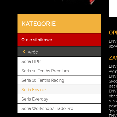
KATEGORIE
OP
Oleje silnikowe
ENVI
używ
wróć
ZA
Seria HPR
ENVI
Seria 10 Tenths Premium
wyma
ENVI
Seria 10 Tenths Racing
Skod
jest
Seria Enviro+
ENVI
obni
Seria Everday
siln
poja
Seria Workshop/Trade Pro
"pły
ENVI