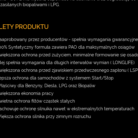
 zasilanych biopaliwami i LPG.
LETY PRODUKTU
aaprobowany przez producentów - spełnia wymagania gwarancyjn
00% Syntetyczny formuła zawiera PAO dla maksymalnych osiągów
większona ochrona przed zużyciem, minimalne formowanie się osa
lej spełnia wymagania dla długich interwałów wymian ( LONGLIFE)
większona ochrona przed zjawiskiem przedwczesnego zapłonu ( LSPI
epsza ochrona dla samochodów z systemem Start/Stop
łąściwy dla Benzyny, Diesla, LPG oraz Biopaliw
większona ekonomia pracy
wietna ochrona filtów cząstek stałych
achowuje ochronę silnuika nawet w ekstremalnytch temperaturach
iększa ochrona silnika przy zimnym rozruchu