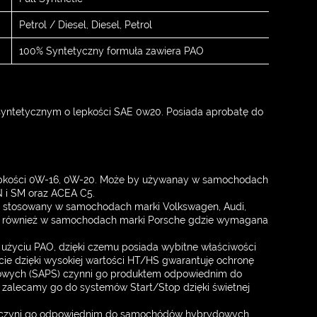
Petrol / Diesel, Diesel, Petrol
100% Syntetyczny formuła zawiera PAO
 syntetycznym o lepkości SAE 0w20. Posiada aprobatę do
epkości 0W-16, 0W-20. Może by używanay w samochodach
N i SM oraz ACEA C5.
stosowany w samochodach marki Volkswagen, Audi,
 również w samochodach marki Porsche gdzie wymagana
życiu PAO, dzięki czemu posiada wybitne właściwości
ście dzięki wysokiej wartości HT/HS gwarantuję ochronę
anowych (SAPS) czynni go produktem odpowiednim do
 zalecamy go do systemów Start/Stop dzięki świetnej
o czyni go odpowiednim do samochódów hybrydowych