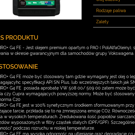
Rodzaje paliwa
Zalety
IS PRODUKTU
RO+ G4 FE - Jest olejem premium opartym o PAO ( PoliAlfaOleiny),
ania w okresie gwarancyjnym dla samochodów grupy Vokswagena.
STOSOWANIE
RO+ G4 FE może być stosowany tam gdzie wymagany jest olej o l
gającyhc specyfikacji API SN Plus, lub wcześniejszych takich jak S
RO+ G4 FE posiada aprobatę VW 508 00/ 509 00 zatem może być 
a czy Cupra wymagających powyższej normy. Może być stosowany
 norma C20
RO+ G4 FE jest w 100% synetycznym środkiem sformuowanym przy u
żające tarcie, przkłada się to na zmniejszoną emisję CO2. Równocze
ika w wysokich temperaturach. Zredukowana ilość popiołów siarcz
zdów wyposażonych w filtry cząstek stałych (DPF/GPF). Szczególnie
nności" podczas rozruchu w niskiej temperaturze.
RO+ G4 FE ma wysoką odpornośc na utlenianie oraz degradację c