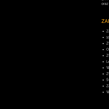
oraz
ZA
Z
1
Z
O
Z
L
W
Z
Ś
Z
W