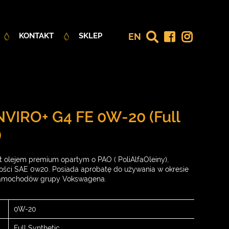
EN
KONTAKT
SKLEP
NVIRO+ G4 FE 0W-20 (Full
)
 olejem premium opartym o PAO ( PoliAlfaOleiny),
ości SAE 0w20. Posiada aprobatę do używania w okresie
samochodów grupy Vokswagena.
0W-20
Full Synthetic