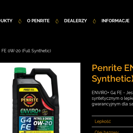
DUKTY
O PENRITE
DEALERZY
INFORMACJE
FE 0W-20 (Full Synthetic)
Penrite E
Synthetic
ENVIRO+ G4 FE - Jest
syntetycznym o lepk
gwarancyjnym dla 
Lepkość
Olej bazowy