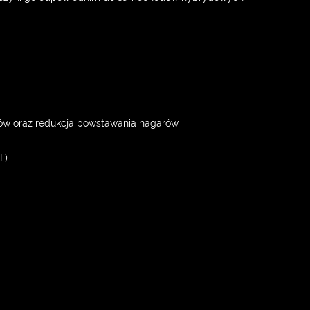
e
dów oraz redukcja powstawania nagarów
 )