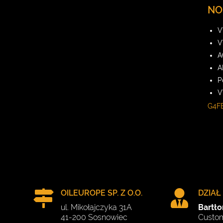
NO
V
V
A
A
P
V
G4F
OILEUROPE SP. Z O.O.
DZIAŁ
ul. Mikołajczyka 31A
Bartł
41-200 Sosnowiec
Custom