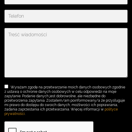
Wyrażam zgodę na przetwarzanie moich danych osobowych zgodnie
z ustawą o ochronie danych osobowych w celu odpowiedzi na moje
zapytanie. Podanie danych jest dobrowolne, ale niezbędne do
przetworzenia zapytania. Zostałem/am poinformowany/a że przysługuje
mi prawo do dostępu do swoich danych, możliwości ich poprawiania,
żądania zaprzestania ich przetwarzania. Więcej informacji w
polityce
prywatności
.