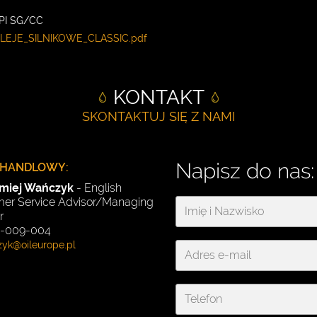
PI SG/CC
LEJE_SILNIKOWE_CLASSIC.pdf
KONTAKT
SKONTAKTUJ SIĘ Z NAMI
Napisz do nas:
 HANDLOWY:
omiej Wańczyk
- English
er Service Advisor/Managing
r
91-009-004