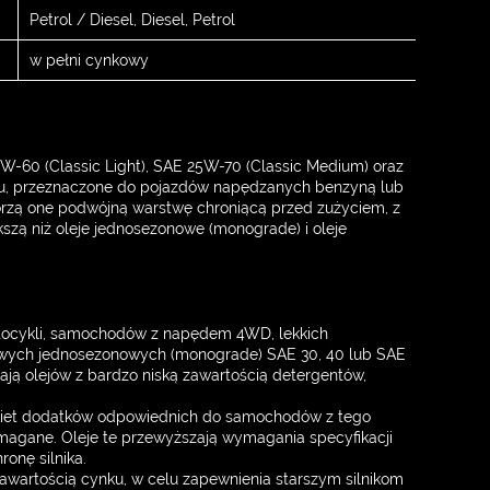
Petrol / Diesel, Diesel, Petrol
w pełni cynkowy
20W-60 (Classic Light), SAE 25W-70 (Classic Medium) oraz
entu, przeznaczone do pojazdów napędzanych benzyną lub
rzą one podwójną warstwę chroniącą przed zużyciem, z
szą niż oleje jednosezonowe (monograde) i oleje
tocykli, samochodów z napędem 4WD, lekkich
owych jednosezonowych (monograde) SAE 30, 40 lub SAE
gają olejów z bardzo niską zawartością detergentów,
pakiet dodatków odpowiednich do samochodów z tego
ymagane. Oleje te przewyższają wymagania specyfikacji
onę silnika.
zawartością cynku, w celu zapewnienia starszym silnikom