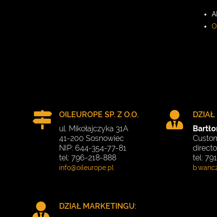
A
O
OILEUROPE SP. Z O.O.
DZIAŁ
ul. Mikołajczyka 31A
Bartł
41-200 Sosnowiec
Custom
NIP: 644-354-77-81
directo
tel: 796-218-888
tel: 7
DZIAŁ MARKETINGU: