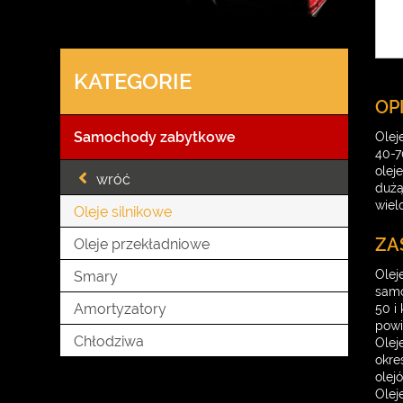
KATEGORIE
OP
Samochody zabytkowe
Olej
40-7
olej
wróć
dużą
wiel
Oleje silnikowe
ZA
Oleje przekładniowe
Olej
Smary
samo
Amortyzatory
50 i
powi
Chłodziwa
Olej
okre
olej
Olej