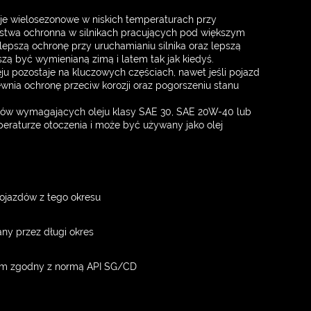
leje wielosezonowe w niskich temperaturach przy
rstwa ochronna w silnikach pracujących pod większym
epszą ochronę przy uruchamianiu silnika oraz lepszą
zą być wymienianą zimą i latem tak jak kiedyś.
leju pozostaje na kluczowych częściach, nawet jeśli pojazd
wnia ochronę przeciw korozji oraz pogorszeniu stanu
ów wymagających oleju klasy SAE 30, SAE 20W-40 lub
eraturze otoczenia i może być używany jako olej
ojazdów z tego okresu
any przez długi okres
em zgodny z normą API SG/CD