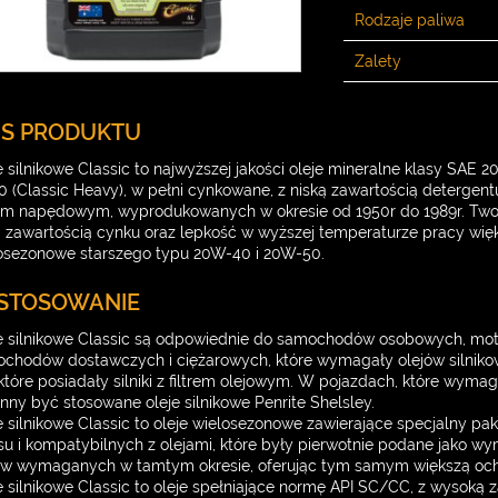
Rodzaje paliwa
Zalety
IS PRODUKTU
e silnikowe Classic to najwyższej jakości oleje mineralne klasy SAE 
0 (Classic Heavy), w pełni cynkowane, z niską zawartością deterg
em napędowym, wyprodukowanych w okresie od 1950r do 1989r. Two
 zawartością cynku oraz lepkość w wyższej temperaturze pracy więk
osezonowe starszego typu 20W-40 i 20W-50.
STOSOWANIE
e silnikowe Classic są odpowiednie do samochodów osobowych, mo
chodów dostawczych i ciężarowych, które wymagały olejów silnik
 które posiadały silniki z filtrem olejowym. W pojazdach, które wyma
nny być stosowane oleje silnikowe Penrite Shelsley.
e silnikowe Classic to oleje wielosezonowe zawierające specjalny 
su i kompatybilnych z olejami, które były pierwotnie podane jako w
ów wymaganych w tamtym okresie, oferując tym samym większą ochr
e silnikowe Classic to oleje spełniające normę API SC/CC, z wysoką 