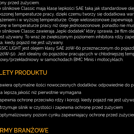
ony przed zużyciem.
e silnikowe Classic mają klasę lepkości SAE taką jak standardowe o
kszonej temperaturze pracy, dzięki czemu tworzy się dodatkowa wa
ążeniem i w wyższej temperaturze. Oleje wielosezonowe zapewniają l
onę w temperaturze pracy niż oleje jednosezonowe, ponadto nie mus
e silnikowe Classic zawierają „lepki dodatek” który sprawia, że film o
jest używany. To wraz ze zwiększonym poziomem inhibitora rdzy zape
ika, kiedy pojazd nie jest używany.
SIC LIGHT jest olejem klasy SAE 20W-60 przeznaczonym do pojazd
20W-50. Jest idealny do pojazdów pracujących w chłodniejszej temp
ikowy/przekładniowy w samochodach BMC Minis i motocyklach.
LETY PRODUKTU
awiera optymalne ilości nowoczesnych dodatków, odpowiednie do p
a lepszą jakość niż pierwotnie wymagana
apewnia ochronę przeciwko rdzy i korozji, kiedy pojazd nie jest używ
trzymuje silnik w czystości i zapewnia ochronę przed zużyciem
optymalizowany poziom cynku zapewniający ochronę przed zużyci
RMY BRANŻOWE