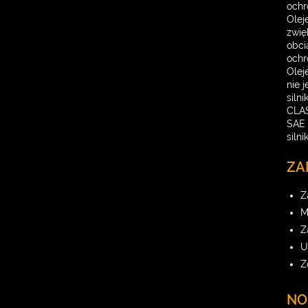
ochr
Olej
zwię
obci
ochr
Olej
nie 
siln
CLAS
SAE 
siln
ZA
Z
M
Z
U
Z
NO