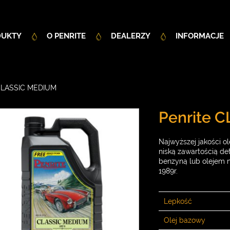
DUKTY
O PENRITE
DEALERZY
INFORMACJE
LASSIC MEDIUM
Penrite 
Najwyższej jakości o
niską zawartością d
benzyną lub olejem
1989r.
Lepkość
Olej bazowy