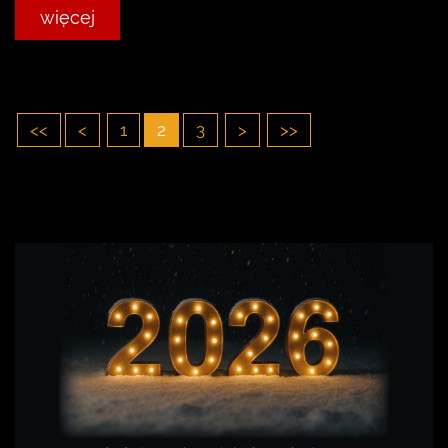
więcej
<<
<
1
2
3
>
>>
NAJNOWSZE